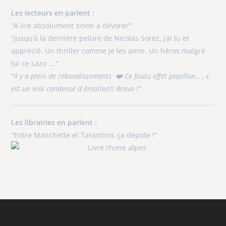
Les lecteurs en parlent :
“A lire absolument sinon à dévorer”
“Jusqu’à la dernière pelure de Nicolas Sorez, j’ai lu et
apprécié. Un thriller comme je les aime. Un héros malgré
lui ce Lazo … “
“
Il y a plein de rebondissements ❤️ Ce foutu effet papillon… , c
est un vrai condensé d émotion!! Bravo !”
Les librairies en parlent :
“Entre Manchette et Tarantino, ça dépote !”